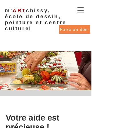
m'
ART
chissy,
école de dessin,
peinture et centre
culturel
Faire un don
Votre aide est
précieuse !