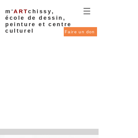
m'
ART
chissy,
école de dessin,
peinture et centre
culturel
Faire un don