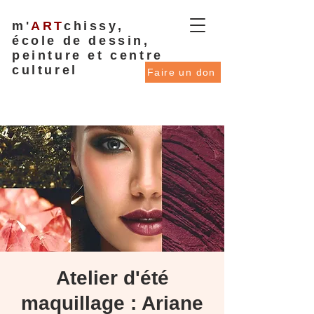
m'
ART
chissy,
école de dessin,
peinture et centre
culturel
Faire un don
Atelier d'été
maquillage : Ariane