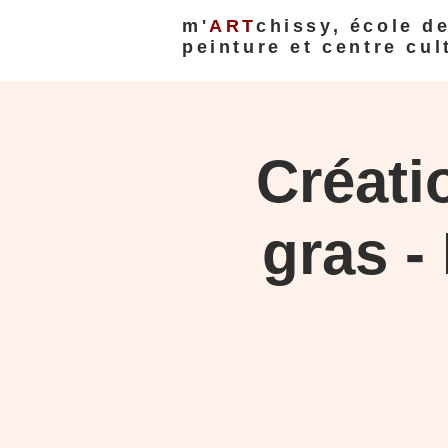
m'
ART
chissy, école d
peinture et centre cul
Créati
gras -