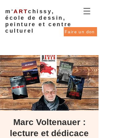
m'
ART
chissy,
école de dessin,
peinture et centre
culturel
Faire un don
Marc Voltenauer :
lecture et dédicace