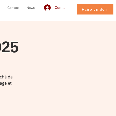
Connexion
Contact
News !
Faire un don
025
rché de
lage et