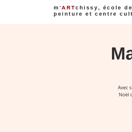
m'
ART
chissy, école d
peinture et centre cul
Ma
Avec s
Noël d