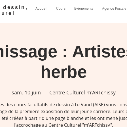
e dessin,
Accueil
Cours
Evènements
Agence Postale
turel
issage : Artist
herbe
sam. 10 juin
  |  
Centre Culturel m'ARTchissy
es des cours facultatifs de dessin à Le Vaud (AISE) vous con
age de la première exposition de leur jeune carrière. Leurs
 été créées à partir d'une page blanche et les ont mené jus
l'accrochage au Centre Culturel "m'ARTchissy".