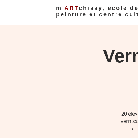
m'
ART
chissy, école d
peinture et centre cul
Vern
20 élèv
verniss
ont