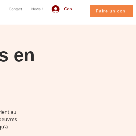
Connexion
Contact
News !
Faire un don
es en
vient au
 oeuvres
qu'à