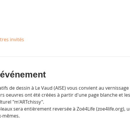
tres invités
l'événement
atifs de dessin à Le Vaud (AISE) vous convient au vernissage
urs oeuvres ont été créées à partir d'une page blanche et le
turel "m'ARTchissy".
bleaux sera entièrement reversée à Zoé4Life (zoe4life.org), u
ux-mêmes.