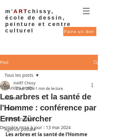
m'
ART
chissy,
école de dessin,
peinture et centre
culturel
Faire un don
Post
Tous les posts
mART Chissy
Tous les posts
12 avr. 2024
1 min de lecture
Les arbres et la santé de
News
l'Homme : conférence par
Ecole
Ernst Zürcher
Centre culturel
Dernière mise à jour :
13 mai 2024
Agence postale
Les arbres et la santé de l’Homme