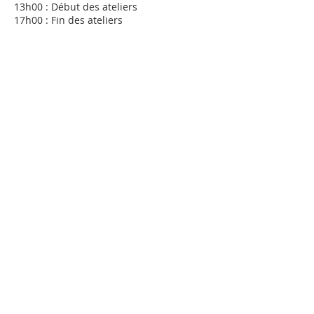
13h00 : Début des ateliers
17h00 : Fin des ateliers
Coordonnées
Centre culturel "m'ARTchissy" : école de
dessins et peinture, galerie d'art,
papeterie, agence postale, Chemin de
Pré-Baron, Marchissy, Suisse
Tél :
022 368 1771
chemin Pré-Baron 1, 1261
Marchissy
www.martchissy.art