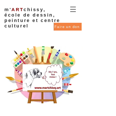
m'
ART
chissy,
école de dessin,
peinture et centre
culturel
Faire un don