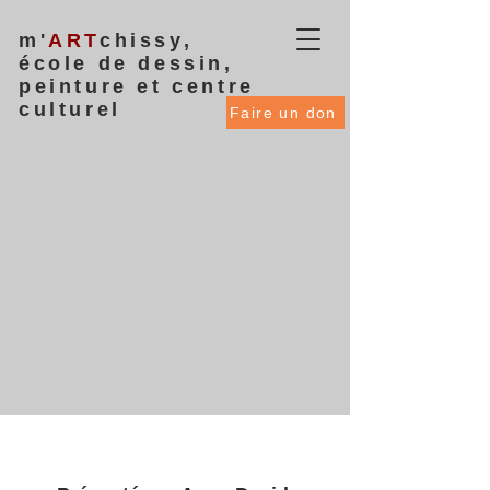
m'
ART
chissy,
école de dessin,
peinture et centre
culturel
Faire un don