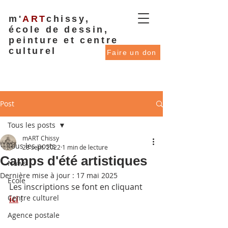
m'
ART
chissy,
école de dessin,
peinture et centre
culturel
Faire un don
Post
Tous les posts
mART Chissy
Tous les posts
28 sept. 2022
1 min de lecture
Camps d'été artistiques
News
Dernière mise à jour :
17 mai 2025
Ecole
Les inscriptions se font en cliquant 
Centre culturel
ici
 !
Agence postale