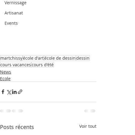
Vernissage
Artisanat
Events
martchissy
école d'art
école de dessin
dessin
cours vacances
cours d'été
News
Ecole
Posts récents
Voir tout