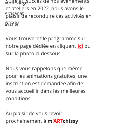
Suite au succès de nos événements 
Vernissage
et ateliers en 2022, nous avons le 
Artisanat
plaisir de reconduire ces activités en 
2023 !
Events
Vous trouverez le programme sur 
notre page dédiée en cliquant 
ici
 ou 
sur la photo ci-dessous.
Nous vous rappelons que même 
pour les animations gratuites, une 
inscription est demandée afin de 
vous accueillir dans les meilleures 
conditions.
Au plaisir de vous revoir 
prochainement à 
m'
ART
chissy
 !