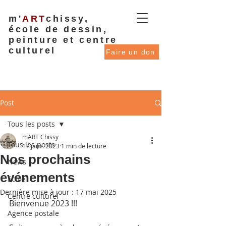
m'
ART
chissy,
école de dessin,
peinture et centre
culturel
Faire un don
Post
Tous les posts
mART Chissy
Tous les posts
17 janv. 2023
1 min de lecture
Nos prochains
News
événements
Ecole
Dernière mise à jour :
17 mai 2025
Centre culturel
Bienvenue 2023 !!!
Agence postale