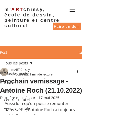
m'
ART
chissy,
école de dessin,
peinture et centre
culturel
Faire un don
Post
Tous les posts
mART Chissy
Tous les posts
11 oct. 2022
1 min de lecture
Prochain vernissage -
News
Antoine Roch (21.10.2022)
Ecole
Dernière mise à jour :
17 mai 2025
Centre culturel
Aussi loin qu'on puisse remonter 
Agence postale
dans sa vie, Antoine Roch a toujours 