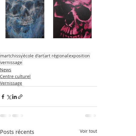
martchissy
école d'art
art régional
exposition
vernissage
News
Centre culturel
Vernissage
Posts récents
Voir tout