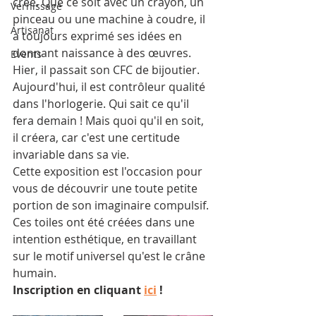
créé. Que ce soit avec un crayon, un 
Vernissage
pinceau ou une machine à coudre, il 
Artisanat
a toujours exprimé ses idées en 
donnant naissance à des œuvres. 
Events
Hier, il passait son CFC de bijoutier. 
Aujourd'hui, il est contrôleur qualité 
dans l'horlogerie. Qui sait ce qu'il 
fera demain ! Mais quoi qu'il en soit, 
il créera, car c'est une certitude 
invariable dans sa vie. 
Cette exposition est l'occasion pour 
vous de découvrir une toute petite 
portion de son imaginaire compulsif. 
Ces toiles ont été créées dans une 
intention esthétique, en travaillant 
sur le motif universel qu'est le crâne 
humain.
Inscription en cliquant 
ici
 !